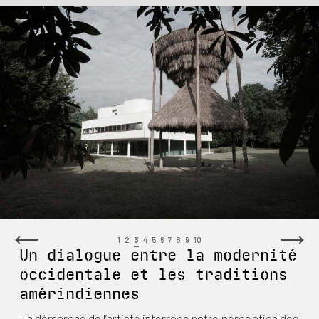
1
2
3
4
5
6
7
8
9
10
Un dialogue entre la modernité
occidentale et les traditions
amérindiennes
La démarche de l’artiste
interroge notre perception des