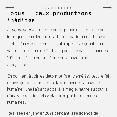
1
2
3
4
5
6
7
8
9
Focus : deux productions
inédites
Jungcatcher II
présente deux grands cerceaux de bois
imbriqués dans lesquels l’artiste a patiemment tissé des
filets. L’œuvre entremêle un attrape-rêve géant et un
vaste diagramme de Carl Jung dessiné dans les années
1920 pour illustrer sa théorie de la psychologie
analytique.
En donnant à voir les deux motifs entremêlés, l’œuvre fait
converger deux manières d’appréhender la psyché
humaine : une faisant appel à la magie, l’autre aux outils
d’analyse « rationnels » élaborés par les sciences
humaines.
Réalisées en janvier 2021 pendant la résidence de